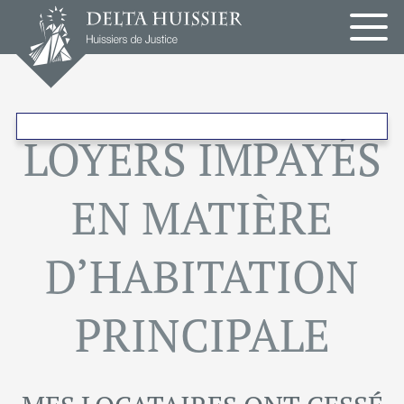
Panneau de gestion des cookies
LOYERS IMPAYÉS
COMPIÈGNE
EN MATIÈRE
PARIS
D’HABITATION
ROISSY
PRINCIPALE
EN
FRANCE
TREMBLAY