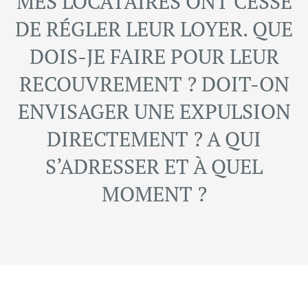
MES LOCATAIRES ONT CESSÉ
EN
DE RÉGLER LEUR LOYER. QUE
FRANCE
DOIS-JE FAIRE POUR LEUR
SAINT
RECOUVREMENT ? DOIT-ON
MANDÉ
ENVISAGER UNE EXPULSION
DIRECTEMENT ? A QUI
S’ADRESSER ET À QUEL
MOMENT ?